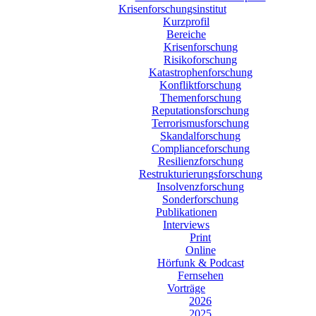
Krisenforschungsinstitut
Kurzprofil
Bereiche
Krisenforschung
Risikoforschung
Katastrophenforschung
Konfliktforschung
Themenforschung
Reputationsforschung
Terrorismusforschung
Skandalforschung
Complianceforschung
Resilienzforschung
Restrukturierungsforschung
Insolvenzforschung
Sonderforschung
Publikationen
Interviews
Print
Online
Hörfunk & Podcast
Fernsehen
Vorträge
2026
2025