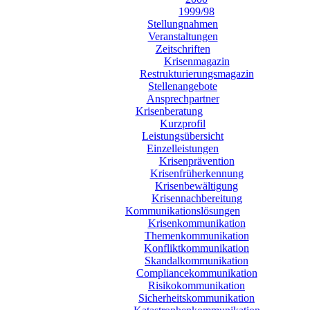
1999/98
Stellungnahmen
Veranstaltungen
Zeitschriften
Krisenmagazin
Restrukturierungsmagazin
Stellenangebote
Ansprechpartner
Krisenberatung
Kurzprofil
Leistungsübersicht
Einzelleistungen
Krisenprävention
Krisenfrüherkennung
Krisenbewältigung
Krisennachbereitung
Kommunikationslösungen
Krisenkommunikation
Themenkommunikation
Konfliktkommunikation
Skandalkommunikation
Compliancekommunikation
Risikokommunikation
Sicherheitskommunikation