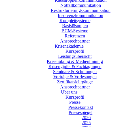
Katastrophenkommunikation
Notfallkommunikation
Restrukturierungskommunikation
Insolvenzkommunikation
Komplettsysteme
Basislösungen
BCM-Systeme
Referenzen
Ansprechpartner
Krisenakademie
Kurzprofil
Leistungsübersicht
Krisenübung & Medientraining
Krisengipfel & Fachtagungen
Seminare & Schulungen
Vorträge & Vorlesungen
Zertifikatslehrgänge
Ansprechpartner
Über uns
Kurzprofil
Presse
Pressekontakt
Pressespiegel
2026
2025